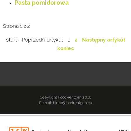
Pasta pomidorowa
Strona 1 z 2
start
Poprzedni artykuł
1
2
Następny artykuł
koniec
Copyright FoodRentgen 2018
E-mail: biuro@foodrentgen.eu